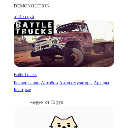
DEMONOLITION
от 465 руб
BattleTrucks
Боевое ралли
Автобои
Автосимуляторы
Аркады
Быстрые
-50%
42 руб
от 75 руб