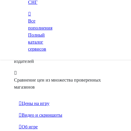
СНГ
* В остальных магазинах товар временно
закончился
100%
Все
Отзывы в Steam
Мало обзоров
3 обзора
пополнения
Полный
В Steam за 51 ₽
каталог
сервисов
Только лицензионные ключи от официальных
издателей
Сравнение цен из множества проверенных
магазинов
Цены на игру
Видео и скриншоты
Об игре