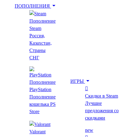
ПОПОЛНЕНИЯ
Пополнение
Укажи игру для поиска лучшей цены
Steam
Россия,
Казахстан,
Введите как минимум 2 буквы
Страны
СНГ
Главная
Все игры
ИГРЫ
Пополнение
CarX Drift Racing Online - New Year Sticker
PlayStation
Pack
Скидки в Steam
Пополнение
Лучшие
кошелька PS
CarX Drift Racing
предложения со
Store
скидками
Online - New Year
new
Valorant