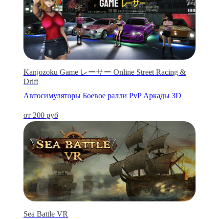
Kanjozoku Game レーサー Online Street Racing &
Drift
Автосимуляторы
Боевое ралли
PvP
Аркады
3D
от 200 руб
Sea Battle VR