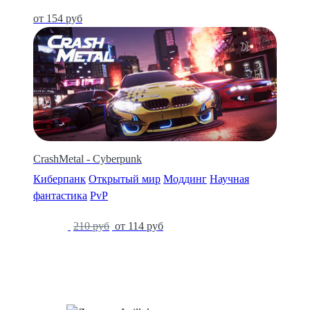
от 154 руб
CrashMetal - Cyberpunk
Киберпанк
Открытый мир
Моддинг
Научная
фантастика
PvP
-46%
210 руб
от 114 руб