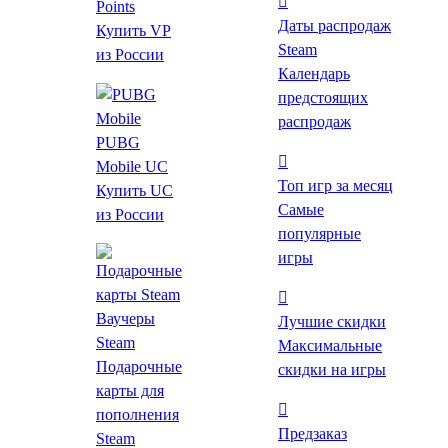
Sticker Pack
Points
Даты распродаж
Купить VP
Steam
из России
Календарь
предстоящих
распродаж
PUBG
Mobile UC
Топ игр за месяц
Купить UC
Самые
из России
популярные
игры
51 ₽
от 30 ₽
до -41%
Ваучеры
Лучшие скидки
Steam
*Проверяйте регион активации после перехода на
Максимальные
Подарочные
страницу магазина.
скидки на игры
карты для
*Товар является DLC
пополнения
Предзаказ
Steam
Цены на игру