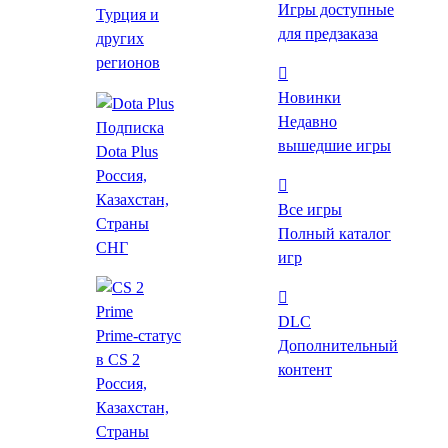
Игры доступные
Турция и
для предзаказа
других
Видео и скриншоты
регионов
Об игре
Новинки
Требования
Недавно
Подписка
вышедшие игры
Dota Plus
Похожие
Россия,
Купить игру со скидкой
Казахстан,
Все игры
Страны
Полный каталог
VK Play
Лаунчер
СНГ
игр
30 ₽
DLC
Купить
Prime-статус
Дополнительный
Steam
Лаунчер
Как пополнить Steam?
в CS 2
контент
51 ₽
Россия,
Казахстан,
Купить
Страны