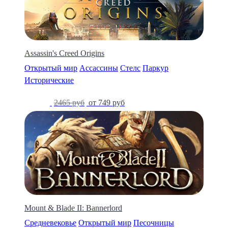
Assassin's Creed Origins
Открытый мир
Ассассины
Стелс
Паркур
Исторические
-70%
2465 руб
от 749 руб
Mount & Blade II: Bannerlord
Средневековье
Открытый мир
Песочницы