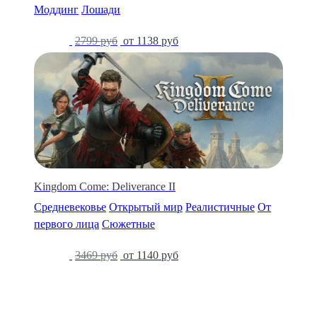
Моддинг
Лошади
-59%
2799 руб
от 1138 руб
Kingdom Come: Deliverance II
Средневековье
Открытый мир
Реалистичные
От
первого лица
Сюжетные
-67%
3469 руб
от 1140 руб