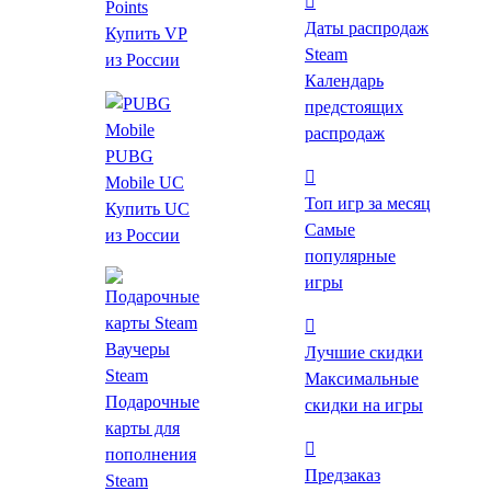
Points
Даты распродаж
Купить VP
Steam
из России
Календарь
предстоящих
распродаж
PUBG
Mobile UC
Топ игр за месяц
Купить UC
Самые
из России
популярные
153 ₽
от 38 ₽
до -75%
игры
*Проверяйте регион активации после перехода на
Ваучеры
страницу магазина.
Лучшие скидки
Steam
*Товар является DLC
Максимальные
Подарочные
скидки на игры
С РФ-аккаунта напрямую в Steam игру не
карты для
купить — рекомендуем
создать аккаунт с
пополнения
регионом Казахстан
или
сменить регион
.
Предзаказ
Steam