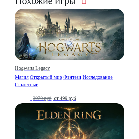
Похожие игры
Hogwarts Legacy
Магия
Открытый мир
Фэнтези
Исследование
Сюжетные
-87%
3970 руб
от 499 руб