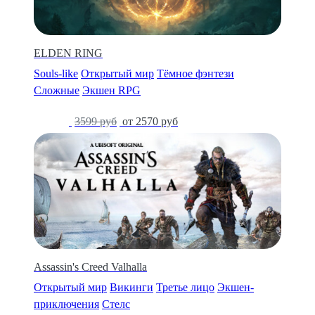
ELDEN RING
Souls-like
Открытый мир
Тёмное фэнтези
Сложные
Экшен RPG
-29%
3599 руб
от 2570 руб
Assassin's Creed Valhalla
Открытый мир
Викинги
Третье лицо
Экшен-
приключения
Стелс