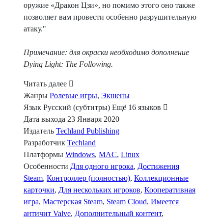
оружие «Дракон Цзи», но помимо этого оно также
позволяет вам провести особенно разрушительную
атаку."
Примечание: для окраски необходимо дополнение
Dying Light: The Following.
Читать далее
Жанры
Ролевые игры
,
Экшены
Язык
Русский (субтитры)
Ещё 16 языков
Дата выхода
23 Января 2020
Издатель
Techland Publishing
Разработчик
Techland
Платформы
Windows
,
MAC
,
Linux
Особенности
Для одного игрока
,
Достижения
Steam
,
Контроллер (полностью)
,
Коллекционные
карточки
,
Для нескольких игроков
,
Кооперативная
игра
,
Мастерская Steam
,
Steam Cloud
,
Имеется
античит Valve
,
Дополнительный контент
,