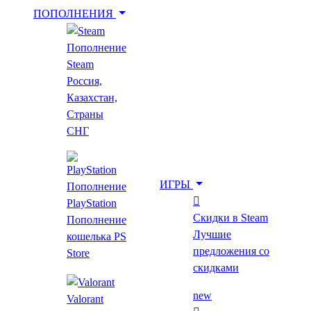
ПОПОЛНЕНИЯ
Пополнение
Укажи игру для поиска лучшей цены
Steam
Россия,
Казахстан,
Введите как минимум 2 буквы
Страны
СНГ
Главная
Все игры
ИГРЫ
Пополнение
Dying Light - Shu Warrior Bundle
PlayStation
Скидки в Steam
Пополнение
Dying Light - Shu
Лучшие
кошелька PS
предложения со
Store
Warrior Bundle
скидками
new
Valorant
18+