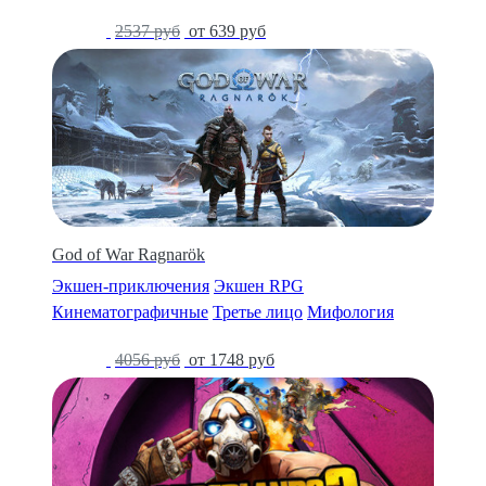
-75%
2537 руб
от 639 руб
God of War Ragnarök
Экшен-приключения
Экшен RPG
Кинематографичные
Третье лицо
Мифология
-57%
4056 руб
от 1748 руб