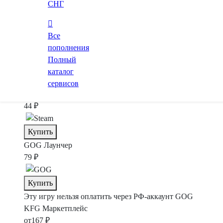
39 ₽
(222 ₸)
СНГ
Купить
Все
SteamPay
пополнения
44 ₽
Полный
каталог
Купить
сервисов
Zaka-Zaka
44 ₽
Купить
GOG
Лаунчер
79 ₽
Купить
Эту игру нельзя оплатить через РФ-аккаунт GOG
KFG
Маркетплейс
от
167 ₽