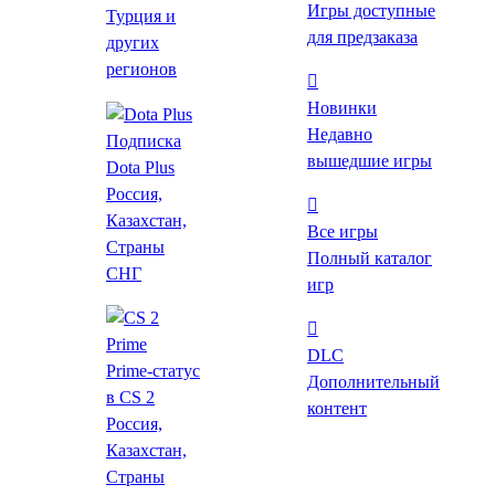
Игры доступные
Турция и
для предзаказа
Цены на игру
других
регионов
Видео и скриншоты
Новинки
Об игре
Недавно
Подписка
вышедшие игры
Dota Plus
Требования
Россия,
Похожие
Казахстан,
Все игры
Страны
Купить Dying Light - Shu
Полный каталог
СНГ
игр
Warrior Bundle со
скидкой
DLC
Prime-статус
Дополнительный
Все цены
в CS 2
контент
Лаунчеры
Россия,
Магазины
Казахстан,
Steam
Лаунчер
Где пополнить Steam в тенге?
Страны