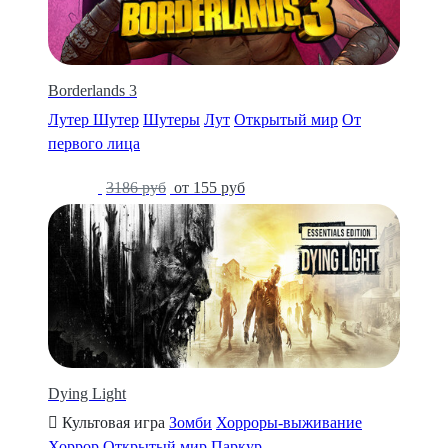
Borderlands 3
Лутер Шутер
Шутеры
Лут
Открытый мир
От
первого лица
-95%
3186 руб
от 155 руб
Dying Light
Культовая игра
Зомби
Хорроры-выживание
Хоррор
Открытый мир
Паркур