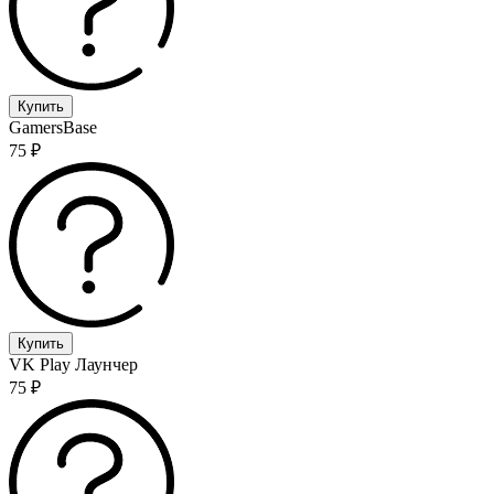
Купить
GamersBase
75 ₽
Купить
VK Play
Лаунчер
75 ₽