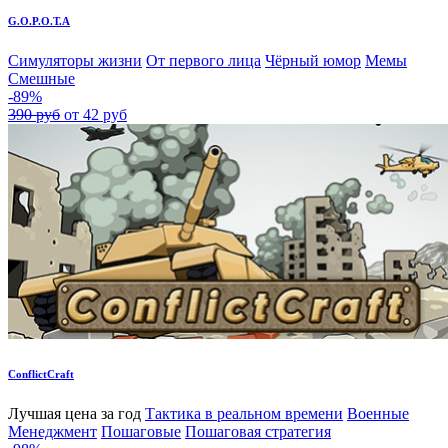
G.O.P.O.T.A
Симуляторы жизни
От первого лица
Чёрный юмор
Мемы
Смешные
-89%
390 руб
от 42 руб
ConflictCraft
Лучшая цена за год
Тактика в реальном времени
Военные
Менеджмент
Пошаговые
Пошаговая стратегия