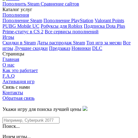
Пополнить Steam
Сравнение сайтов
Каталог услуг
Пополнения
Пополнение Steam
Пополнение PlayStation
Valorant Points
PUBG Mobile UC
Робуксы для Roblox
Подписка Dota Plus
Prime-статус в CS 2
Все сервисы пополнений
Игры
Скидки в Steam
Даты распродаж Steam
Топ игр за месяц
Все
игры
Лучшие скидки
Предзаказ
Новинки
DLC
Страницы
Главная
О нас
Как это работает
F.A.Q
Активация игр
Связь с нами
Контакты
Обратная связь
Укажи игру для поиска лучшей цены
Поиск...
Ищем игры...