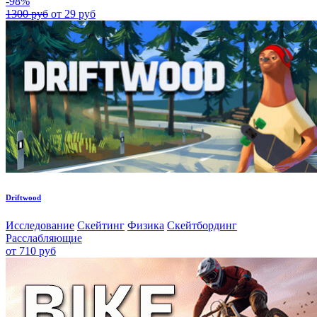
-98%
1300 руб
от 29 руб
Driftwood
Исследование
Скейтинг
Физика
Скейтбординг
Расслабляющие
от 710 руб