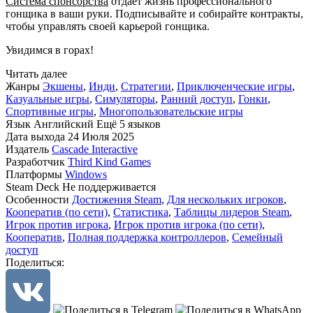
Система спонсорства
отдает жизнь профессионального
гонщика в ваши руки. Подписывайте и собирайте контракты,
чтобы управлять своей карьерой гонщика.
Увидимся в горах!
Читать далее
Жанры
Экшены
,
Инди
,
Стратегии
,
Приключенческие игры
,
Казуальные игры
,
Симуляторы
,
Ранний доступ
,
Гонки
,
Спортивные игры
,
Многопользовательские игры
Язык
Английский
Ещё 5 языков
Дата выхода
24 Июля 2025
Издатель
Cascade Interactive
Разработчик
Third Kind Games
Платформы
Windows
Steam Deck
Не поддерживается
Особенности
Достижения Steam
,
Для нескольких игроков
,
Кооператив (по сети)
,
Статистика
,
Таблицы лидеров Steam
,
Игрок против игрока
,
Игрок против игрока (по сети)
,
Кооператив
,
Полная поддержка контроллеров
,
Семейный
доступ
Поделиться: