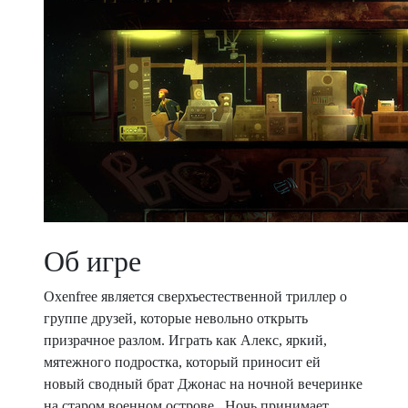
Об игре
Oxenfree является сверхъестественной триллер о
группе друзей, которые невольно открыть
призрачное разлом. Играть как Алекс, яркий,
мятежного подростка, который приносит ей
новый сводный брат Джонас на ночной вечеринке
на старом военном острове . Ночь принимает