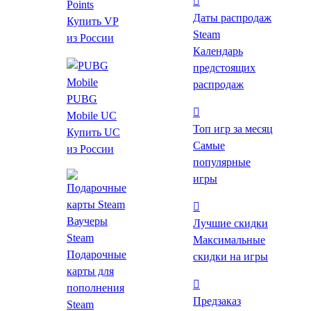
Points
Даты распродаж
Купить VP
Steam
из России
Календарь
предстоящих
распродаж
PUBG
Mobile UC
Топ игр за месяц
Купить UC
Самые
из России
318 ₽
от 59 ₽
до -82%
популярные
игры
*Проверяйте регион активации после перехода на
страницу магазина.
Ваучеры
Лучшие скидки
С РФ-аккаунта напрямую в Steam игру не
Steam
Максимальные
купить — рекомендуем
создать аккаунт с
Подарочные
скидки на игры
регионом Казахстан
или
сменить регион
.
карты для
пополнения
Предзаказ
Цены на игру
Steam