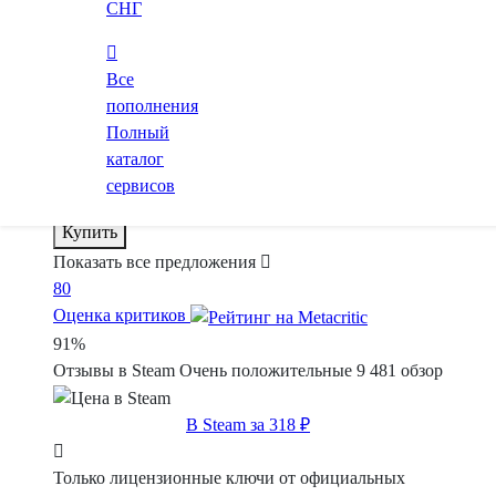
Купить
СНГ
GGSel
Маркетплейс
от
337 ₽
Все
пополнения
Купить
Полный
KFG
Маркетплейс
каталог
от
753 ₽
сервисов
Купить
Показать все предложения
80
Оценка критиков
91%
Отзывы в Steam
Очень положительные
9 481 обзор
В Steam за 318 ₽
Только лицензионные ключи от официальных