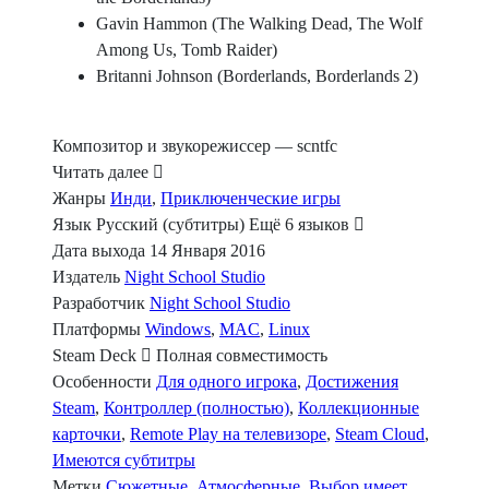
Gavin Hammon (The Walking Dead, The Wolf
Among Us, Tomb Raider)
Britanni Johnson (Borderlands, Borderlands 2)
Композитор и звукорежиссер — scntfc
Читать далее
Жанры
Инди
,
Приключенческие игры
Язык
Русский (субтитры)
Ещё 6 языков
Дата выхода
14 Января 2016
Издатель
Night School Studio
Разработчик
Night School Studio
Платформы
Windows
,
MAC
,
Linux
Steam Deck
Полная совместимость
Особенности
Для одного игрока
,
Достижения
Steam
,
Контроллер (полностью)
,
Коллекционные
карточки
,
Remote Play на телевизоре
,
Steam Cloud
,
Имеются субтитры
Метки
Сюжетные
,
Атмосферные
,
Выбор имеет