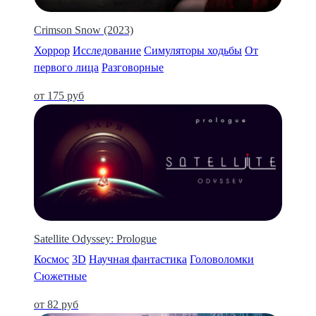
Crimson Snow (2023)
Хоррор
Исследование
Симуляторы ходьбы
От
первого лица
Разговорные
от 175 руб
Satellite Odyssey: Prologue
Космос
3D
Научная фантастика
Головоломки
Сюжетные
от 82 руб