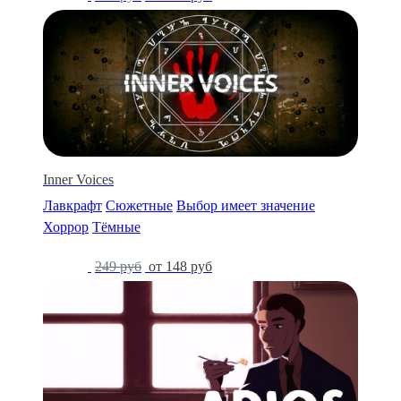
Inner Voices
Лавкрафт
Сюжетные
Выбор имеет значение
Хоррор
Тёмные
-41%
249 руб
от 148 руб