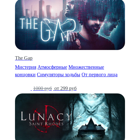
The Gap
Мистерия
Атмосферные
Множественные
концовки
Симуляторы ходьбы
От первого лица
-70%
1000 руб
от 299 руб