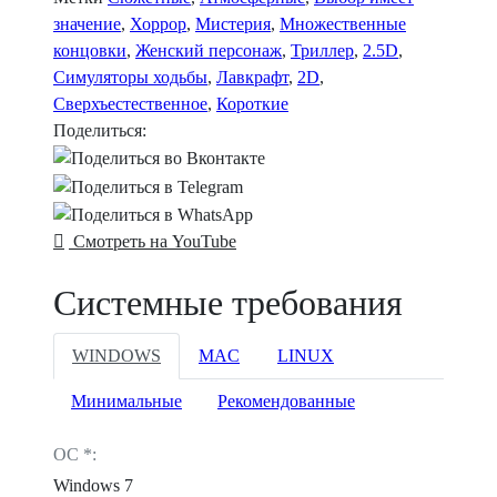
значение
,
Хоррор
,
Мистерия
,
Множественные
концовки
,
Женский персонаж
,
Триллер
,
2.5D
,
Симуляторы ходьбы
,
Лавкрафт
,
2D
,
Сверхъестественное
,
Короткие
Поделиться:
Смотреть на YouTube
Системные требования
WINDOWS
MAC
LINUX
Минимальные
Рекомендованные
ОС *:
Windows 7