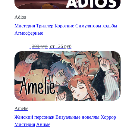
Adios
Мистерия
Триллер
Короткие
Симуляторы ходьбы
Атмосферные
-69%
399 руб
от 126 руб
Amelie
Женский персонаж
Визуальные новеллы
Хоррор
Мистерия
Аниме