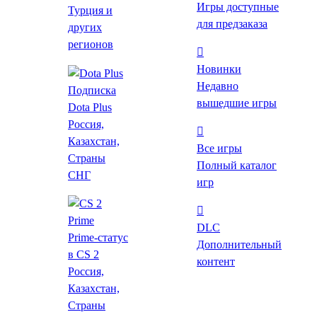
Игры доступные
Турция и
Видео и скриншоты
для предзаказа
других
регионов
Об игре
Новинки
Требования
Недавно
Подписка
вышедшие игры
Похожие
Dota Plus
Россия,
Купить Oxenfree со
Казахстан,
Все игры
скидкой
Страны
Полный каталог
СНГ
игр
GGSel
Маркетплейс
от
59 ₽
DLC
Prime-статус
Дополнительный
Купить
в CS 2
контент
Steam
Лаунчер
Где пополнить Steam в тенге?
Россия,
318 ₽
(1850 ₸)
Казахстан,
Страны