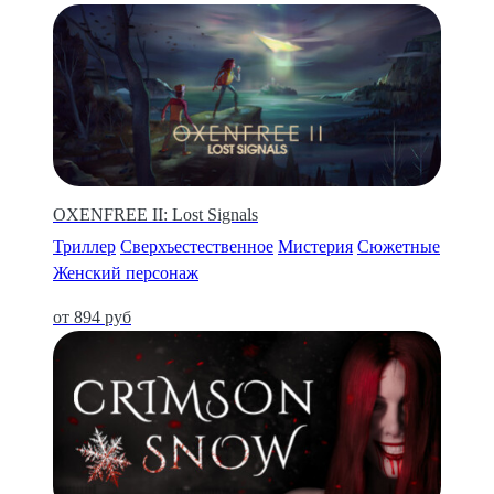
OXENFREE II: Lost Signals
Триллер
Сверхъестественное
Мистерия
Сюжетные
Женский персонаж
от 894 руб