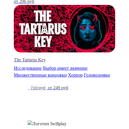
от 206 руб
The Tartarus Key
Исследование
Выбор имеет значение
Множественные концовки
Хоррор
Головоломки
-66%
710 руб
от 249 руб