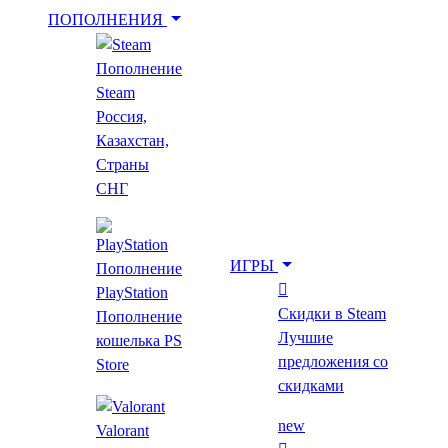
ПОПОЛНЕНИЯ
Пополнение
Укажи игру для поиска лучшей цены
Steam
Россия,
Казахстан,
Введите как минимум 2 буквы
Страны
СНГ
Главная
Все игры
ИГРЫ
Пополнение
Oxenfree
PlayStation
Скидки в Steam
Пополнение
Oxenfree
Лучшие
кошелька PS
предложения со
Store
Лучшая цена за год
скидками
12+
new
Valorant