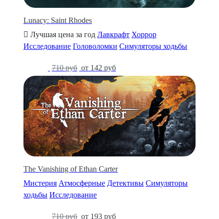
Lunacy: Saint Rhodes
Лучшая цена за год
Лавкрафт
Хоррор
Исследование
Головоломки
Симуляторы ходьбы
-80%
710 руб
от 142 руб
The Vanishing of Ethan Carter
Мистерия
Атмосферные
Детективы
Симуляторы
ходьбы
Исследование
-73%
710 руб
от 193 руб