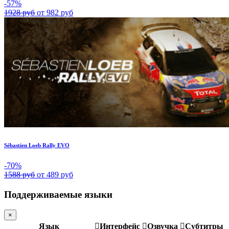
-57%
1928 руб
от 982 руб
Sébastien Loeb Rally EVO
-70%
1588 руб
от 489 руб
Поддерживаемые языки
×
Язык
Интерфейс
Озвучка
Субтитры