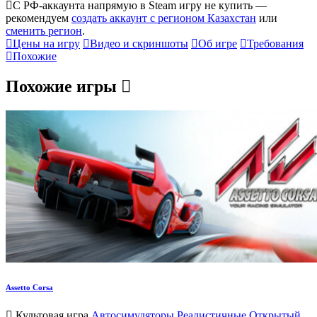
С РФ-аккаунта напрямую в Steam игру не купить —
рекомендуем
создать аккаунт с регионом Казахстан
или
сменить регион
.
Цены на игру
Видео и скриншоты
Об игре
Требования
Похожие
Похожие игры
Assetto Corsa
Культовая игра
Автосимуляторы
Реалистичные
Открытый