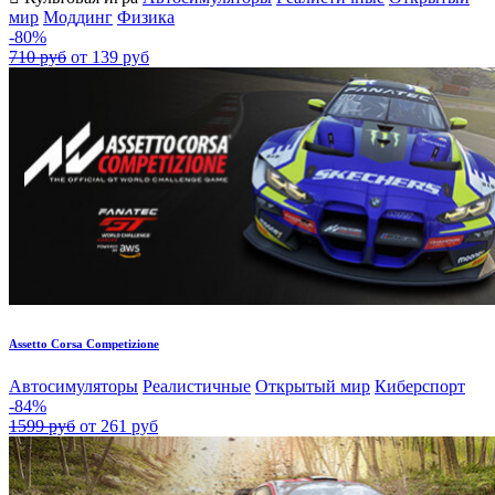
мир
Моддинг
Физика
-80%
710 руб
от 139 руб
Assetto Corsa Competizione
Автосимуляторы
Реалистичные
Открытый мир
Киберспорт
-84%
1599 руб
от 261 руб