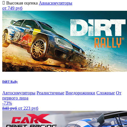
Высокая оценка
Авиасимуляторы
от 749 руб
DiRT Rally
Автосимуляторы
Реалистичные
Внедорожники
Сложные
От
первого лица
-73%
840 руб
от 223 руб