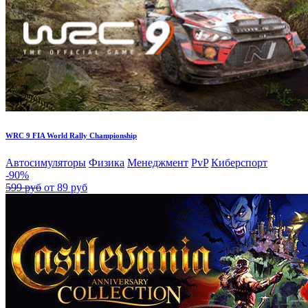
WRC 9 FIA World Rally Championship
Автосимуляторы
Физика
Менеджмент
PvP
Киберспорт
-90%
599 руб
от 89 руб