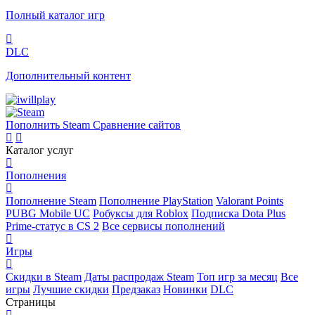
Полный каталог игр
DLC
Дополнительный контент
Пополнить Steam
Сравнение сайтов
Каталог услуг
Пополнения
Пополнение Steam
Пополнение PlayStation
Valorant Points
PUBG Mobile UC
Робуксы для Roblox
Подписка Dota Plus
Prime-статус в CS 2
Все сервисы пополнений
Игры
Скидки в Steam
Даты распродаж Steam
Топ игр за месяц
Все
игры
Лучшие скидки
Предзаказ
Новинки
DLC
Страницы