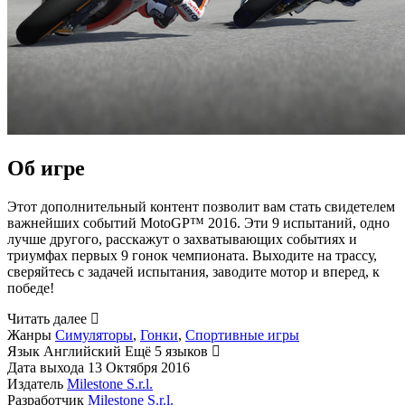
Об игре
Этот дополнительный контент позволит вам стать свидетелем
важнейших событий MotoGP™ 2016. Эти 9 испытаний, одно
лучше другого, расскажут о захватывающих событиях и
триумфах первых 9 гонок чемпионата. Выходите на трассу,
сверяйтесь с задачей испытания, заводите мотор и вперед, к
победе!
Читать далее
Жанры
Симуляторы
,
Гонки
,
Спортивные игры
Язык
Английский
Ещё 5 языков
Дата выхода
13 Октября 2016
Издатель
Milestone S.r.l.
Разработчик
Milestone S.r.l.