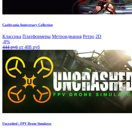
Castlevania Anniversary Collection
Классика
Платформеры
Метроидвания
Ретро
2D
-8%
444 руб
от 408 руб
Uncrashed : FPV Drone Simulator