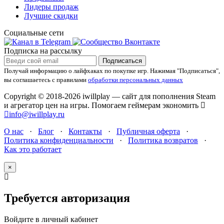
Лидеры продаж
Лучшие скидки
Социальные сети
Подписка на рассылку
Подписаться
Получай информацию о лайфхаках по покупке игр.
Нажимая "Подписаться",
вы соглашаетесь с правилами
обработки персональных данных
Copyright © 2018-2026 iwillplay — сайт для пополнения Steam
и агрегатор цен на игры. Помогаем геймерам экономить
info@iwillplay.ru
О нас
·
Блог
·
Контакты
·
Публичная оферта
·
Политика конфиденциальности
·
Политика возвратов
·
Как это работает
×
Требуется авторизация
Войдите в личный кабинет