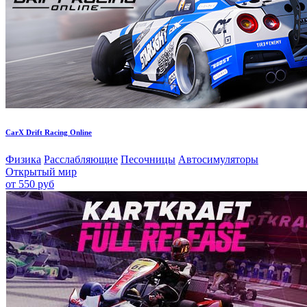
CarX Drift Racing Online
Физика
Расслабляющие
Песочницы
Автосимуляторы
Открытый мир
от 550 руб