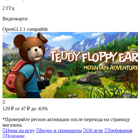
2 ГГц
Видеокарта:
OpenGl 2.1 compatible
129 ₽
от 47 ₽
до -63%
*Проверяйте регион активации после перехода на страницу
магазина.
Цены на игру
Видео и скриншоты
Об игре
Требования
Похожие