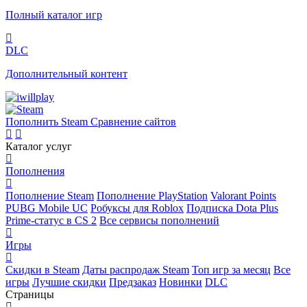
Полный каталог игр
DLC
Дополнительный контент
Пополнить Steam
Сравнение сайтов
Каталог услуг
Пополнения
Пополнение Steam
Пополнение PlayStation
Valorant Points
PUBG Mobile UC
Робуксы для Roblox
Подписка Dota Plus
Prime-статус в CS 2
Все сервисы пополнений
Игры
Скидки в Steam
Даты распродаж Steam
Топ игр за месяц
Все
игры
Лучшие скидки
Предзаказ
Новинки
DLC
Страницы