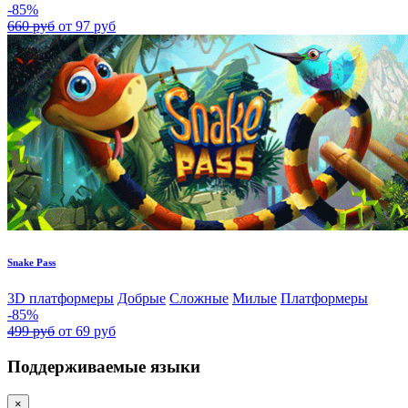
-85%
660 руб
от 97 руб
Snake Pass
3D платформеры
Добрые
Сложные
Милые
Платформеры
-85%
499 руб
от 69 руб
Поддерживаемые языки
×