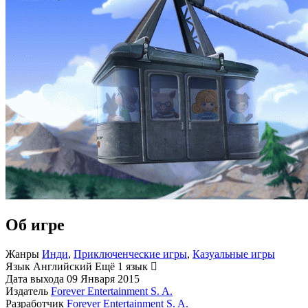
Об игре
Жанры
Инди
,
Приключенческие игры
,
Казуальные игры
Язык
Английский
Ещё 1 язык
Дата выхода
09 Января 2015
Издатель
Forever Entertainment S. A.
Разработчик
Forever Entertainment S. A.