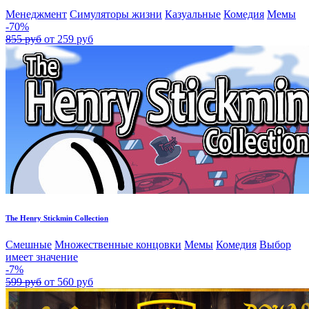
Менеджмент
Симуляторы жизни
Казуальные
Комедия
Мемы
-70%
855 руб
от 259 руб
The Henry Stickmin Collection
Смешные
Множественные концовки
Мемы
Комедия
Выбор
имеет значение
-7%
599 руб
от 560 руб