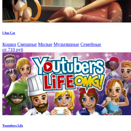
I Am Cat
Кошки
Смешные
Милые
Мультяшные
Семейные
от 710 руб
Youtubers Life