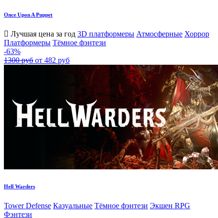
Once Upon A Puppet
Лучшая цена за год
3D платформеры
Атмосферные
Хоррор
Платформеры
Тёмное фэнтези
-63%
1300 руб
от 482 руб
Hell Warders
Tower Defense
Казуальные
Тёмное фэнтези
Экшен RPG
Фэнтези