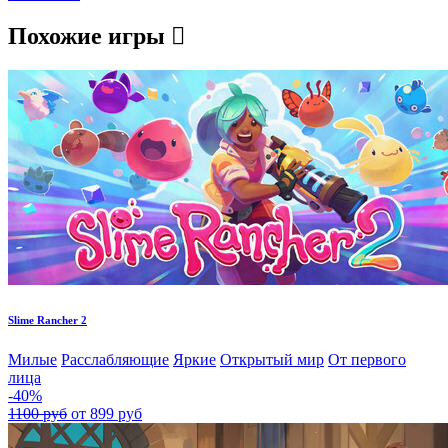
Похожие игры
Slime Rancher 2
Милые
Расслабляющие
Яркие
Открытый мир
От первого
лица
-40%
1100 руб
от 899 руб