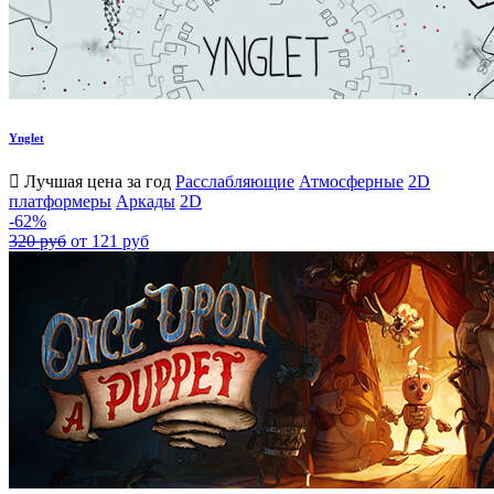
Ynglet
Лучшая цена за год
Расслабляющие
Атмосферные
2D
платформеры
Аркады
2D
-62%
320 руб
от 121 руб