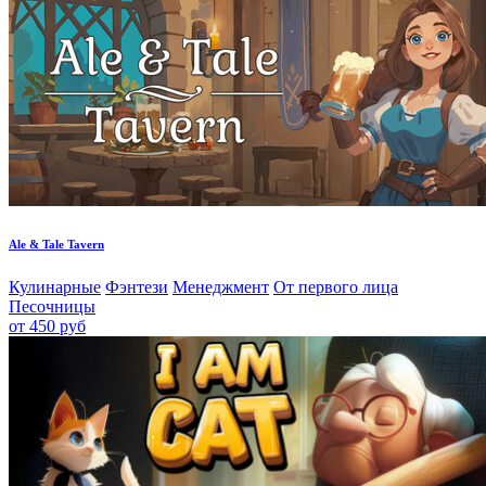
Ale & Tale Tavern
Кулинарные
Фэнтези
Менеджмент
От первого лица
Песочницы
от 450 руб