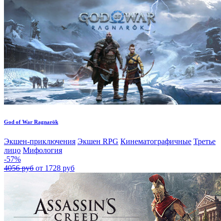
God of War Ragnarök
Экшен-приключения
Экшен RPG
Кинематографичные
Третье
лицо
Мифология
-57%
4056 руб
от 1728 руб