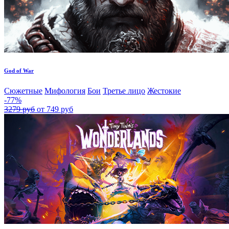
God of War
Сюжетные
Мифология
Бои
Третье лицо
Жестокие
-77%
3279 руб
от 749 руб