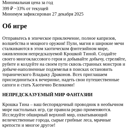
Минимальная цена за год
399 ₽
−33% от текущей
Минимум зафиксирован 27 декабря 2025
Об игре
Отправьтесь в эпическое приключение, полное капризов,
волшебства и мощного оружия! Пули, магия и широкие мечи
сталкиваются в этом хаотическом фэнтезийном мире,
оживленном непредсказуемой Крошкой Тиной. Создайте
своего многоклассового героя и добывайте добычу, стреляйте,
рубите и колдуйте на своем пути сквозь странных монстров и
добыче-наполненные подземелья в поисках остановить
тиранического Владыку Драконов. Всех приглашаем
присоединиться к вечеринке, надеть свои путешественные
сапоги и стать Хаотично Великими!
НЕПРЕДСКАЗУЕМЫЙ МИР ФАНТАЗИИ
Крошка Тина – ваш беспорядочный проводник в необычном
мире настольных игр, где правила редко применяются.
Исследуйте обширный верхний мир, охватывающий
величественные города, сырые грибные леса, мрачные
крепости и многое другое!