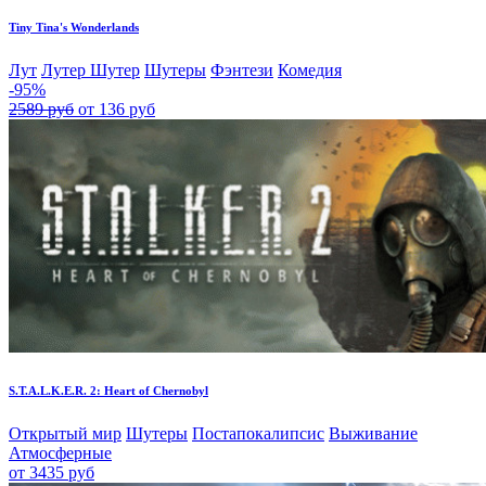
Tiny Tina's Wonderlands
Лут
Лутер Шутер
Шутеры
Фэнтези
Комедия
-95%
2589 руб
от 136 руб
S.T.A.L.K.E.R. 2: Heart of Chernobyl
Открытый мир
Шутеры
Постапокалипсис
Выживание
Атмосферные
от 3435 руб