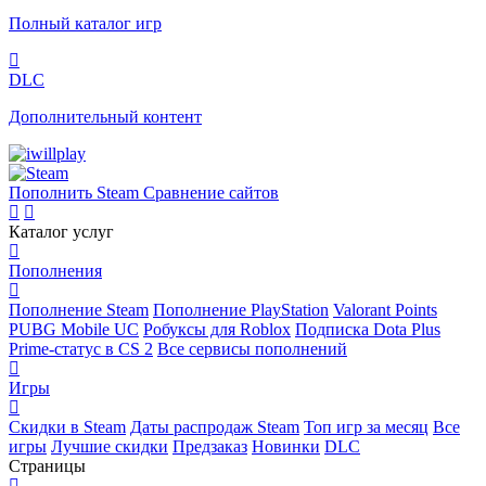
Полный каталог игр
DLC
Дополнительный контент
Пополнить Steam
Сравнение сайтов
Каталог услуг
Пополнения
Пополнение Steam
Пополнение PlayStation
Valorant Points
PUBG Mobile UC
Робуксы для Roblox
Подписка Dota Plus
Prime-статус в CS 2
Все сервисы пополнений
Игры
Скидки в Steam
Даты распродаж Steam
Топ игр за месяц
Все
игры
Лучшие скидки
Предзаказ
Новинки
DLC
Страницы