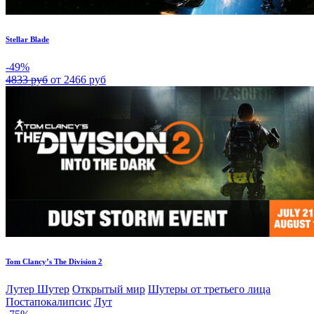
Stellar Blade
-49%
4833 руб
от 2466 руб
Tom Clancy’s The Division 2
Лутер Шутер
Открытый мир
Шутеры от третьего лица
Постапокалипсис
Лут