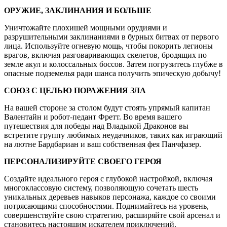
ОРУЖИЕ, ЗАКЛИНАНИЯ И БОЛЬШЕ
Уничтожайте плохишей мощными орудиями и
разрушительными заклинаниями в бурных битвах от первого
лица. Используйте огневую мощь, чтобы покорить легионы
врагов, включая разговаривающих скелетов, бродящих по
земле акул и колоссальных боссов. Затем погрузитесь глубже в
опасные подземелья ради шанса получить эпическую добычу!
СОЮЗ С ЦЕЛЬЮ ПОРАЖЕНИЯ ЗЛА
На вашей стороне за столом будут стоять упрямый капитан
Валентайн и робот-педант Фретт. Во время вашего
путешествия для победы над Владыкой Драконов вы
встретите группу любимых неудачников, таких как играющий
на лютне Бардбариан и ваш собственная фея Панчфазер.
ПЕРСОНАЛИЗИРУЙТЕ СВОЕГО ГЕРОЯ
Создайте идеального героя с глубокой настройкой, включая
многоклассовую систему, позволяющую сочетать шесть
уникальных деревьев навыков персонажа, каждое со своими
потрясающими способностями. Поднимайтесь на уровень,
совершенствуйте свою стратегию, расширяйте свой арсенал и
становитесь настоящим искателем приключений.