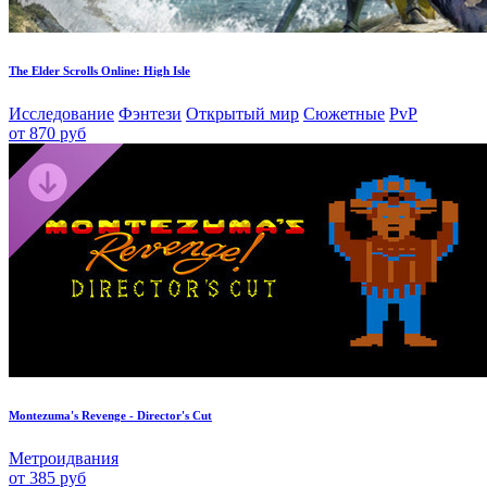
The Elder Scrolls Online: High Isle
Исследование
Фэнтези
Открытый мир
Сюжетные
PvP
от 870 руб
Montezuma's Revenge - Director's Cut
Метроидвания
от 385 руб