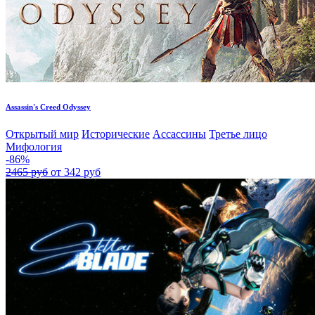
Assassin's Creed Odyssey
Открытый мир
Исторические
Ассассины
Третье лицо
Мифология
-86%
2465 руб
от 342 руб