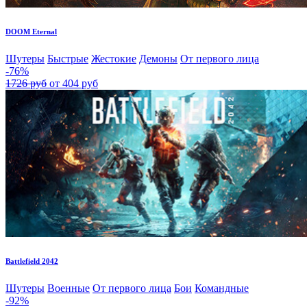
DOOM Eternal
Шутеры
Быстрые
Жестокие
Демоны
От первого лица
-76%
1726 руб
от 404 руб
Battlefield 2042
Шутеры
Военные
От первого лица
Бои
Командные
-92%