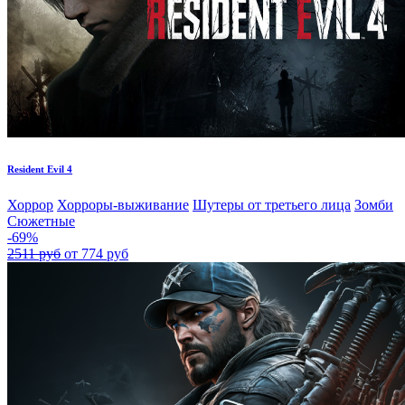
Resident Evil 4
Хоррор
Хорроры-выживание
Шутеры от третьего лица
Зомби
Сюжетные
-69%
2511 руб
от 774 руб