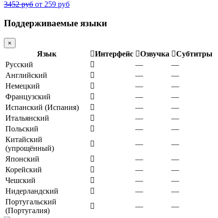
3452 руб
от 259 руб
Поддерживаемые языки
×
Язык
Интерфейс
Озвучка
Субтитры
Русский
—
—
Английский
—
—
Немецкий
—
—
Французский
—
—
Испанский (Испания)
—
—
Итальянский
—
—
Польский
—
—
Китайский
—
—
(упрощённый)
Японский
—
—
Корейский
—
—
Чешский
—
—
Нидерландский
—
—
Португальский
—
—
(Португалия)