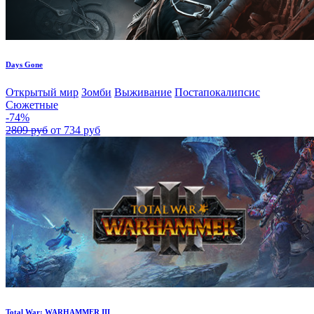
Days Gone
Открытый мир
Зомби
Выживание
Постапокалипсис
Сюжетные
-74%
2809 руб
от 734 руб
Total War: WARHAMMER III