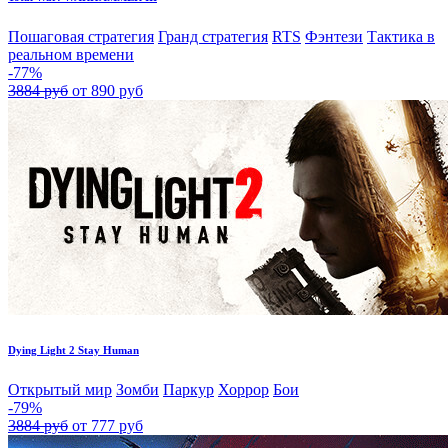
Пошаговая стратегия
Гранд стратегия
RTS
Фэнтези
Тактика в
реальном времени
-77%
3884 руб
от 890 руб
Dying Light 2 Stay Human
Открытый мир
Зомби
Паркур
Хоррор
Бои
-79%
3884 руб
от 777 руб