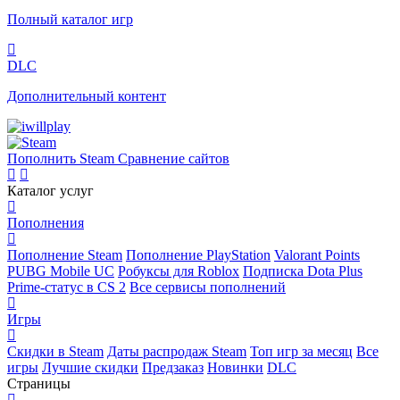
Полный каталог игр
DLC
Дополнительный контент
Пополнить Steam
Сравнение сайтов
Каталог услуг
Пополнения
Пополнение Steam
Пополнение PlayStation
Valorant Points
PUBG Mobile UC
Робуксы для Roblox
Подписка Dota Plus
Prime-статус в CS 2
Все сервисы пополнений
Игры
Скидки в Steam
Даты распродаж Steam
Топ игр за месяц
Все
игры
Лучшие скидки
Предзаказ
Новинки
DLC
Страницы