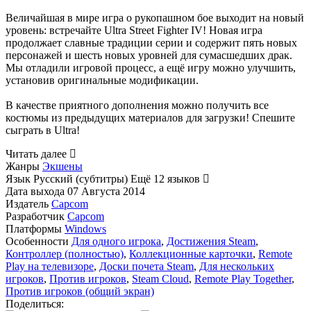
Величайшая в мире игра о рукопашном бое выходит на новый
уровень: встречайте Ultra Street Fighter IV! Новая игра
продолжает славные традиции серии и содержит пять новых
персонажей и шесть новых уровней для сумасшедших драк.
Мы отладили игровой процесс, а ещё игру можно улучшить,
установив оригинальные модификации.
В качестве приятного дополнения можно получить все
костюмы из предыдущих материалов для загрузки! Спешите
сыграть в Ultra!
Читать далее
Жанры
Экшены
Язык
Русский (субтитры)
Ещё 12 языков
Дата выхода
07 Августа 2014
Издатель
Capcom
Разработчик
Capcom
Платформы
Windows
Особенности
Для одного игрока
,
Достижения Steam
,
Контроллер (полностью)
,
Коллекционные карточки
,
Remote
Play на телевизоре
,
Доски почета Steam
,
Для нескольких
игроков
,
Против игроков
,
Steam Cloud
,
Remote Play Together
,
Против игроков (общий экран)
Поделиться: