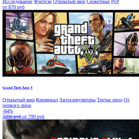
Исследование
Фэнтези
Открытый мир
Сюжетные
PvP
от 870 руб
Grand Theft Auto V
Открытый мир
Криминал
Автосимуляторы
Третье лицо
От
первого лица
-84%
3200 руб
от 799 руб