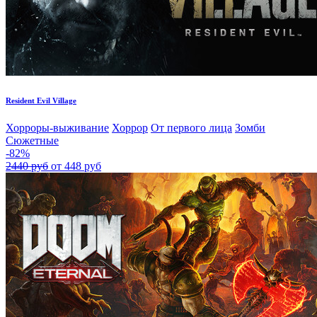
Resident Evil Village
Хорроры-выживание
Хоррор
От первого лица
Зомби
Сюжетные
-82%
2440 руб
от 448 руб