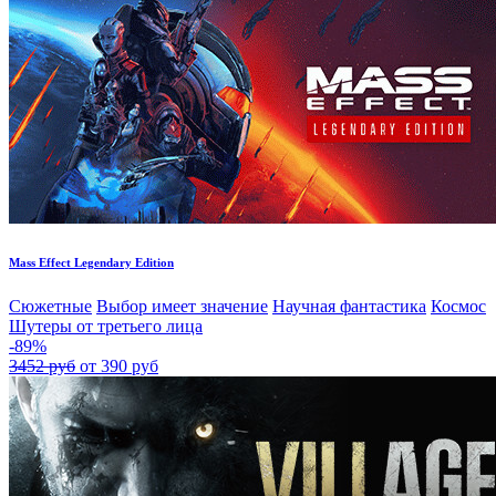
Mass Effect Legendary Edition
Сюжетные
Выбор имеет значение
Научная фантастика
Космос
Шутеры от третьего лица
-89%
3452 руб
от 390 руб