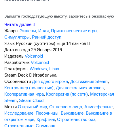
Займите господствующую высоту, заройтесь в безопасную
толщу земли или исследуйте богатые ресурсами области. Ваше
Читать далее
буровое судно — это одновременно и завод, и бронированная
Жанры
Экшены
,
Инди
,
Приключенческие игры
,
мобильная база.
Симуляторы
,
Ранний доступ
Язык
Русский (субтитры)
Ещё 14 языков
Дата выхода
29 Января 2019
ВРАЖДЕБНЫЙ МИР
Издатель
Volcanoid
Разработчик
Volcanoid
Вулкан будет извергаться, превращая остров в безжизненную
Платформы
Windows
,
Linux
пустыню — выживайте перед лицом неотвратимой беды!
Steam Deck
Играбельна
Время между извержениями станет для вас самым ценным
Особенности
Для одного игрока
,
Достижения Steam
,
ресурсом. Используйте его, чтобы произвести нужные
Контроллер (полностью)
,
Для нескольких игроков
,
Кооперативная игра
,
Кооператив (по сети)
,
Мастерская
предметы и исследовать остров в поисках материалов и новых
Steam
,
Steam Cloud
технологий.
Метки
Открытый мир
,
От первого лица
,
Атмосферные
,
Исследование
,
Песочницы
,
Выживание
,
Выживание в
УГРОЗА МЕХАНОИДОВ
открытом мире
,
Крафтинг
,
Строительство баз
,
Строительные
,
Стимпанк