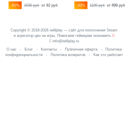
-91%
1035 руб
от 92 руб
-20%
1100 руб
от 899 руб
Строительство баз
Copyright © 2018-2026 iwillplay — сайт для пополнения Steam
и агрегатор цен на игры. Помогаем геймерам экономить
info@iwillplay.ru
О нас
·
Блог
·
Контакты
·
Публичная оферта
·
Политика
конфиденциальности
·
Политика возвратов
·
Как это работает