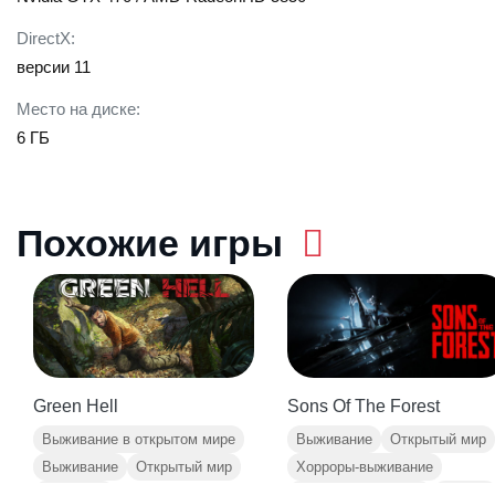
Хотите участвовать в бесплатных раздачах и быть в курсе
DirectX:
последних событий? Интересно, о чём говорят разработчики,
версии 11
или хотите пообщаться с ними напрямую? Присоединяйтесь к
нашему Discord-серверу:
Место на диске:
6 ГБ
Похожие игры
Green Hell
Sons Of The Forest
Выживание в открытом мире
Выживание
Открытый мир
Выживание
Открытый мир
Хорроры-выживание
Крафтинг
Строительство баз
Хоррор