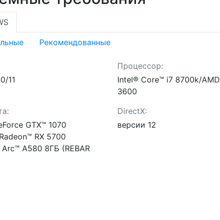
WS
льные
Рекомендованные
Процессор:
0/11
Intel® Core™ i7 8700k/AM
3600
а:
DirectX:
eForce GTX™ 1070
версии 12
Radeon™ RX 5700
® Arc™ A580 8ГБ (REBAR