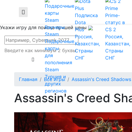
Подписка
Prime-
Dota
статус в
Ваучеры
Укажи игру для поиска лучшей цены
Plus
CS 2
Steam
Россия,
Россия,
Подарочные
Казахстан,
Казахстан,
карты
Введите как минимум 2 буквы
Страны
Страны
для
СНГ
СНГ
пополнения
Steam
Турция и
Главная
Все игры
Assassin's Creed Shadows -
других
регионов
Assassin's Creed Sha
Купи
Все цены