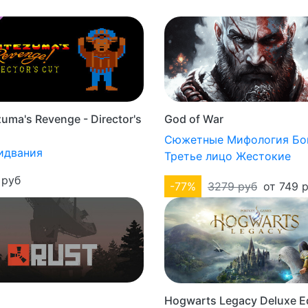
uma's Revenge - Director's
God of War
Сюжетные
Мифология
Бо
идвания
Третье лицо
Жестокие
 руб
-77%
3279 руб
от 749 
Hogwarts Legacy Deluxe Ed