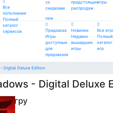
со
предстоящих
игры
Все
скидками
распродаж
пополнения
new
Полный
каталог
Предзаказ
Новинки
Все игр
сервисов
Игры
Недавно
Полный
доступные
вышедшие
каталог
для
игры
игр
предзаказа
 Digital Deluxe Edition
dows - Digital Deluxe E
ть игру