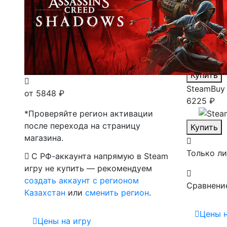
Лаунчеры
Магазины
Steam
Ла
5899 ₽
(3
Купить
SteamBuy
от 5848 ₽
6225 ₽
*Проверяйте регион активации
после перехода на страницу
Купить
магазина.
Только л
С РФ-аккаунта напрямую в Steam
игру не купить — рекомендуем
создать аккаунт с регионом
Сравнени
Казахстан
или
сменить регион
.
Цены н
Цены на игру