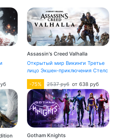
Assassin's Creed Valhalla
и
Открытый мир
Викинги
Третье
лицо
Экшен-приключения
Стелс
руб
-75%
2537 руб
от 638 руб
Gotham Knights
ition