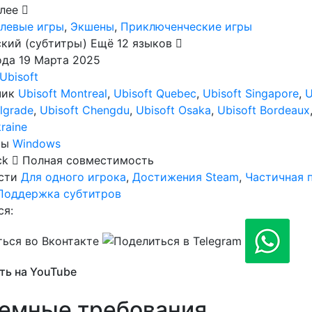
алее
левые игры
,
Экшены
,
Приключенческие игры
ский (субтитры)
Ещё 12 языков
ода
19 Марта 2025
Ubisoft
чик
Ubisoft Montreal
,
Ubisoft Quebec
,
Ubisoft Singapore
,
U
lgrade
,
Ubisoft Chengdu
,
Ubisoft Osaka
,
Ubisoft Bordeaux
raine
мы
Windows
ck
Полная совместимость
сти
Для одного игрока
,
Достижения Steam
,
Частичная 
Поддержка субтитров
ся:
ь на YouTube
емные требования