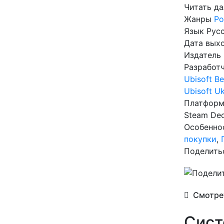
Читать д
Жанры
Ро
Язык
Рус
Дата вых
Издатель
Разработ
Ubisoft Be
Ubisoft Uk
Платфор
Steam De
Особенно
покупки
,
Поделить
Смотрет
Сист