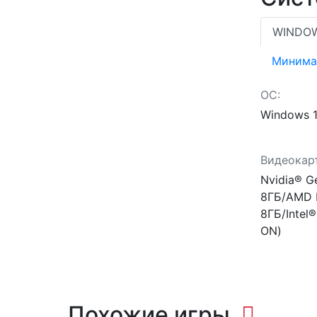
WINDO
Минима
ОС:
Windows 1
Видеокарт
Nvidia® G
8ГБ/AMD 
8ГБ/Intel
ON)
Похожие игры