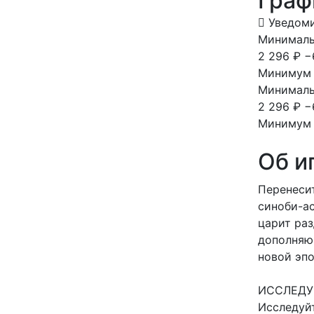
Граф
Уведоми
Минимальн
2 296 ₽
−
Минимум 
Минимальн
2 296 ₽
−
Минимум 
Об и
Перенеси
синоби-ас
царит раз
дополняющ
новой эпо
ИССЛЕДУ
Исследуй