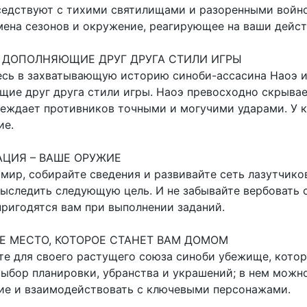
седствуют с тихими святилищами и разоренными войно
мена сезонов и окружение, реагирующее на ваши дейст
 ДОПОЛНЯЮЩИЕ ДРУГ ДРУГА СТИЛИ ИГРЫ
есь в захватывающую историю синоби-ассасина Наоэ и
ие друг друга стили игры. Наоэ превосходно скрывает
еждает противников точными и могучими ударами. У к
ие.
ЦИЯ – ВАШЕ ОРУЖИЕ
мир, собирайте сведения и развивайте сеть лазутчико
выследить следующую цель. И не забывайте вербовать 
ригодятся вам при выполнении заданий.
Е МЕСТО, КОТОРОЕ СТАНЕТ ВАМ ДОМОМ
те для своего растущего союза синоби убежище, кото
ыбор планировки, убранства и украшений; в нем можно
ие и взаимодействовать с ключевыми персонажами.