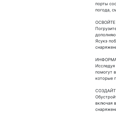
порты со
погода, с
ОСВОЙТЕ
Погрузит
дополняющ
Ясукэ поб
снаряжен
ИНФОРМА
Исследуя 
помогут 
которые п
СОЗДАЙТ
Обустрой
включая в
снаряжен