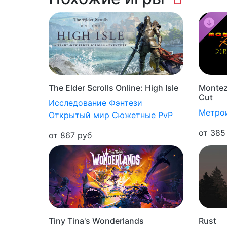
Montez
The Elder Scrolls Online: High Isle
Cut
Исследование
Фэнтези
Метро
Открытый мир
Сюжетные
PvP
от 385
от 867 руб
Rust
Tiny Tina's Wonderlands