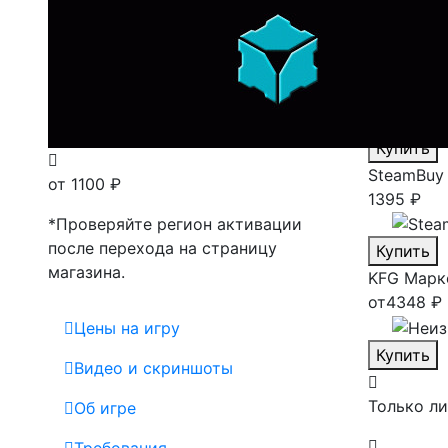
Лаунчеры
Магазины
Steam
Ла
1100 ₽
Купить
SteamBuy
от 1100 ₽
1395 ₽
*Проверяйте регион активации
после перехода на страницу
Купить
магазина.
KFG
Марк
от
4348 ₽
Цены на игру
Купить
Видео и скриншоты
Только л
Об игре