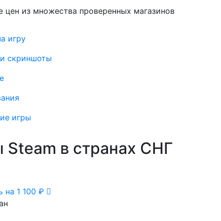
е цен из множества проверенных магазинов
а игру
 и скриншоты
е
вания
ие игры
 Steam в странах СНГ
 на 1 100 ₽
ан