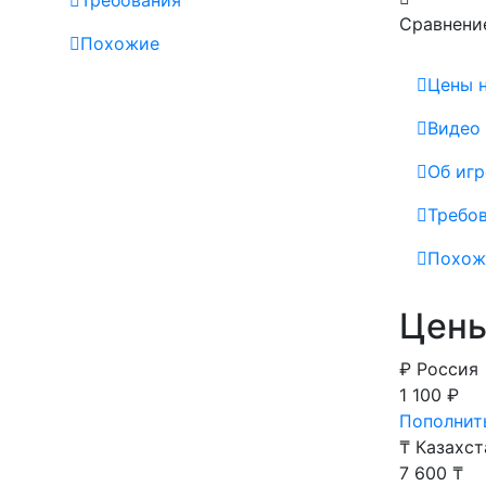
Требования
Сравнени
Похожие
Цены н
Видео
Об игр
Требо
Похож
Цены
₽
Россия
1 100 ₽
Пополнить
₸
Казахст
7 600 ₸