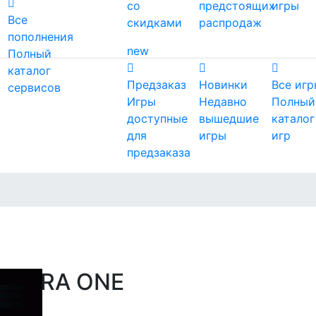
со
предстоящих
игры
Все
скидками
распродаж
пополнения
new
Полный
каталог
Предзаказ
Новинки
Все игр
сервисов
Игры
Недавно
Полный
доступные
вышедшие
каталог
для
игры
игр
предзаказа
ть ERA ONE