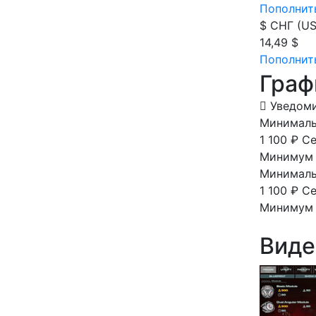
Пополнить
$
СНГ (US
14,49 $
Пополнить
Граф
Уведоми
Минимальн
1 100 ₽
Се
Минимум 
Минимальн
1 100 ₽
Се
Минимум 
Виде