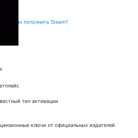
унчер
Как пополнить Steam?
етплейс
ицензионные ключи от официальных издателей