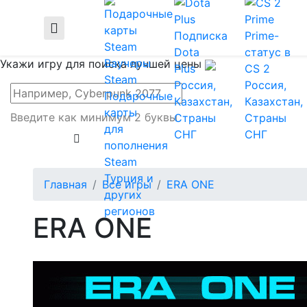
Подписка
Prime-
Dota
статус в
Ваучеры
Укажи игру для поиска лучшей цены
Plus
CS 2
Steam
Россия,
Россия,
Подарочные
Казахстан,
Казахстан,
карты
Введите как минимум 2 буквы
Страны
Страны
для
СНГ
СНГ
пополнения
Steam
Турция и
Главная
Все игры
ERA ONE
других
регионов
ERA ONE
Купи
Все цены