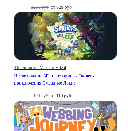
-81%
3271 руб
от 629 руб
The Smurfs - Mission Vileaf
Исследование
3D платформеры
Экшен-
приключения
Смешные
Яркие
-90%
1199 руб
от 119 руб