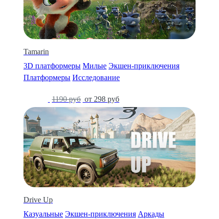
Tamarin
3D платформеры
Милые
Экшен-приключения
Платформеры
Исследование
-75%
1190 руб
от 298 руб
Drive Up
Казуальные
Экшен-приключения
Аркады