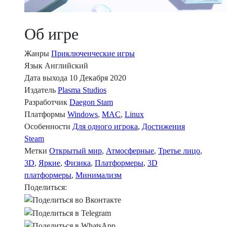
Об игре
Жанры
Приключенческие игры
Язык
Английский
Дата выхода
10 Декабря 2020
Издатель
Plasma Studios
Разработчик
Daegon Stam
Платформы
Windows
,
MAC
,
Linux
Особенности
Для одного игрока
,
Достижения
Steam
Метки
Открытый мир
,
Атмосферные
,
Третье лицо
,
3D
,
Яркие
,
Физика
,
Платформеры
,
3D
платформеры
,
Минимализм
Поделиться: