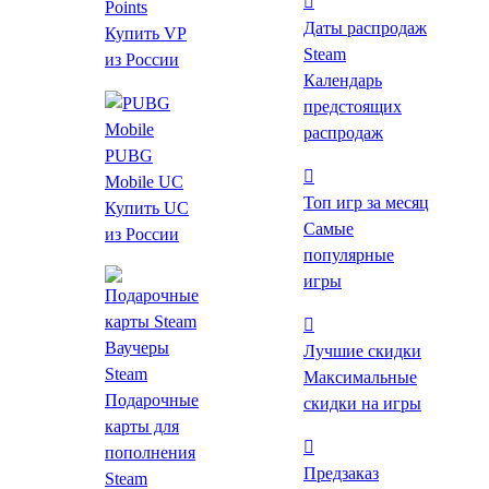
Points
Даты распродаж
Купить VP
Steam
из России
Календарь
предстоящих
распродаж
PUBG
Mobile UC
Топ игр за месяц
Купить UC
82 ₽
от 34 ₽
до -59%
Самые
из России
популярные
*Проверяйте регион активации после перехода на
игры
страницу магазина.
Ваучеры
Лучшие скидки
Цены на игру
Steam
Максимальные
Подарочные
Видео и скриншоты
скидки на игры
карты для
Об игре
пополнения
Предзаказ
Steam
Требования