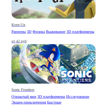
Keep Up
Раннеры
3D
Физика
Выживание
3D платформеры
от 42 руб
Sonic Frontiers
Открытый мир
3D платформеры
Исследование
Экшен-приключения
Быстрые