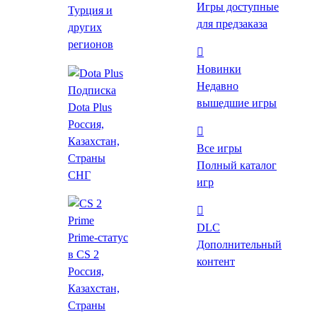
Игры доступные
Турция и
для предзаказа
других
Похожие
регионов
Купить The Fire со
Новинки
скидкой
Недавно
Подписка
вышедшие игры
Dota Plus
Все цены
Россия,
Лаунчеры
Казахстан,
Магазины
Все игры
Страны
Полный каталог
SteamPay
СНГ
игр
34 ₽
Купить
DLC
Prime-статус
Zaka-Zaka
Дополнительный
в CS 2
43 ₽
контент
Россия,
Казахстан,
Купить
Страны
Steam
Лаунчер
Как пополнить Steam?