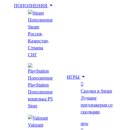
ПОПОЛНЕНИЯ
Пополнение
Укажи игру для поиска лучшей цены
Steam
Россия,
Казахстан,
Введите как минимум 2 буквы
Страны
СНГ
Главная
Все игры
ИГРЫ
Пополнение
The Fire
PlayStation
Скидки в Steam
Пополнение
The Fire
Лучшие
кошелька PS
предложения со
Store
Лучшая цена за год
скидками
new
Valorant