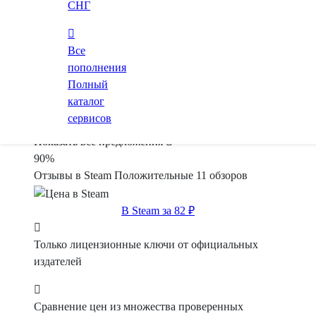
СНГ
82 ₽
Купить
Все
пополнения
KFG
Маркетплейс
Полный
от
102 ₽
каталог
сервисов
Купить
Показать все предложения
90%
Отзывы в Steam
Положительные
11 обзоров
В Steam за 82 ₽
Только лицензионные ключи от официальных
издателей
Сравнение цен из множества проверенных