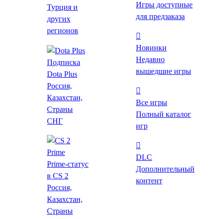
Игры доступные
Турция и
для предзаказа
Цены на игру
других
регионов
Об игре
Новинки
Требования
Недавно
Подписка
вышедшие игры
Dota Plus
Похожие
Россия,
Купить игру со скидкой
Казахстан,
Все игры
Страны
Полный каталог
Все цены
СНГ
игр
Лаунчеры
Магазины
GGSel
Маркетплейс
DLC
Prime-статус
от
439 ₽
Дополнительный
в CS 2
контент
Россия,
Купить
Казахстан,
Steam
Лаунчер
Где пополнить Steam в тенге?
Страны
632 ₽
(3675 ₸)