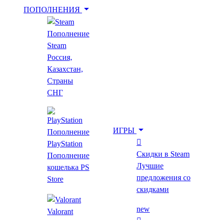
ПОПОЛНЕНИЯ
Пополнение
Укажи игру для поиска лучшей цены
Steam
Россия,
Казахстан,
Введите как минимум 2 буквы
Страны
СНГ
Главная
Все игры
ИГРЫ
Пополнение
Assassin's Creed Odyssey - Deluxe Edition
PlayStation
Скидки в Steam
Пополнение
Assassin's Creed
Лучшие
кошелька PS
предложения со
Store
Odyssey - Deluxe
скидками
Edition
new
Valorant