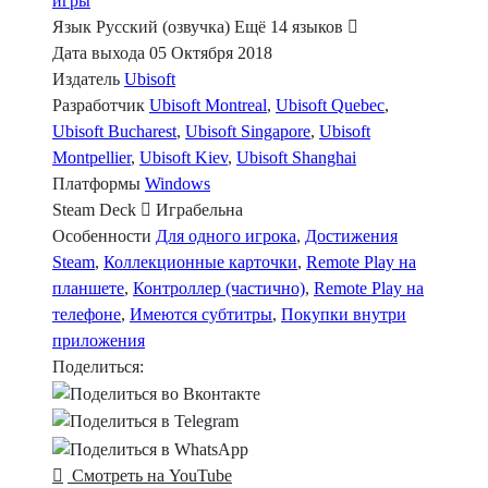
игры
Язык
Русский (озвучка)
Ещё 14 языков
Дата выхода
05 Октября 2018
Издатель
Ubisoft
Разработчик
Ubisoft Montreal
,
Ubisoft Quebec
,
Ubisoft Bucharest
,
Ubisoft Singapore
,
Ubisoft
Montpellier
,
Ubisoft Kiev
,
Ubisoft Shanghai
Платформы
Windows
Steam Deck
Играбельна
Особенности
Для одного игрока
,
Достижения
Steam
,
Коллекционные карточки
,
Remote Play на
планшете
,
Контроллер (частично)
,
Remote Play на
телефоне
,
Имеются субтитры
,
Покупки внутри
приложения
Поделиться:
Смотреть на YouTube