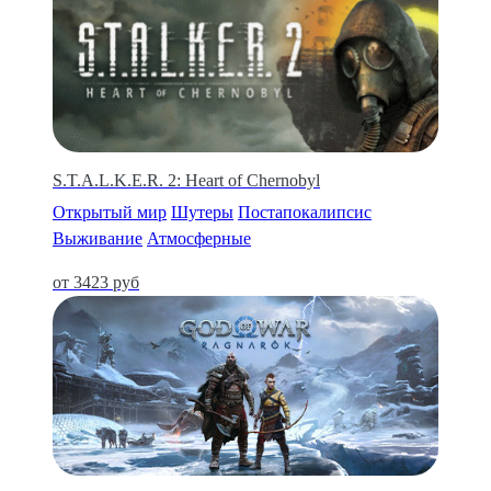
S.T.A.L.K.E.R. 2: Heart of Chernobyl
Открытый мир
Шутеры
Постапокалипсис
Выживание
Атмосферные
от 3423 руб