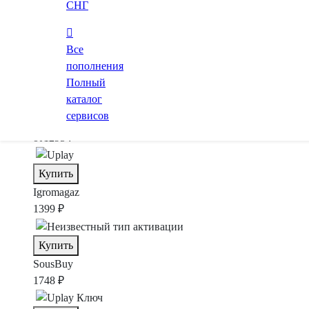
СНГ
Купить
Все
SteamBuy
пополнения
1007 ₽
Полный
каталог
Купить
сервисов
GGSel
Маркетплейс
от
1295 ₽
Купить
Igromagaz
1399 ₽
Купить
SousBuy
1748 ₽