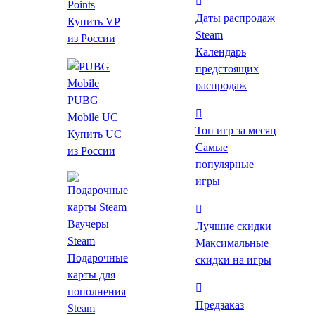
Points
Даты распродаж
Купить VP
Steam
из России
Календарь
предстоящих
распродаж
PUBG
Mobile UC
Топ игр за месяц
Купить UC
Самые
из России
популярные
игры
3172 ₽
от 439 ₽
до -86%
Ваучеры
*Проверяйте регион активации после перехода на
Лучшие скидки
Steam
страницу магазина.
Максимальные
Подарочные
скидки на игры
С РФ-аккаунта напрямую в Steam игру не
карты для
купить — рекомендуем
создать аккаунт с
пополнения
регионом Казахстан
или
сменить регион
.
Предзаказ
Steam