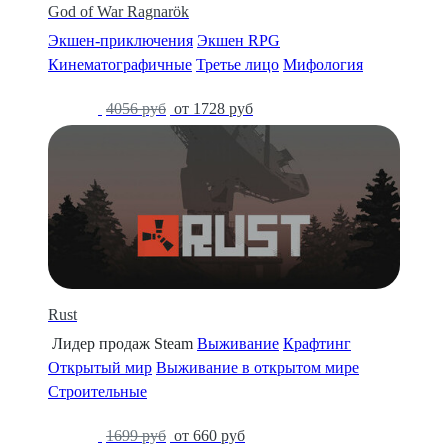
God of War Ragnarök
Экшен-приключения
Экшен RPG
Кинематографичные
Третье лицо
Мифология
-57%
4056 руб
от 1728 руб
Rust
Лидер продаж Steam
Выживание
Крафтинг
Открытый мир
Выживание в открытом мире
Строительные
-61%
1699 руб
от 660 руб