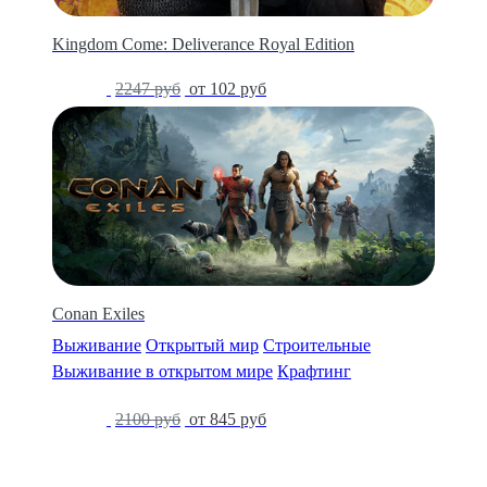
Kingdom Come: Deliverance Royal Edition
-95%
2247 руб
от 102 руб
Conan Exiles
Выживание
Открытый мир
Строительные
Выживание в открытом мире
Крафтинг
-60%
2100 руб
от 845 руб